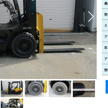
最
使
ミ
ア
年
ア
価